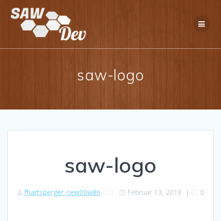
Zum
Inhalt
springen
saw-logo
saw-logo
fhartsperger_cew00w8n
Februar 13, 2018
|
0