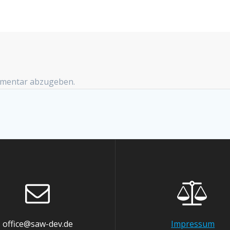
mmentar abzugeben.
office@saw-dev.de
Impressum