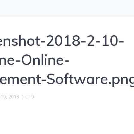
enshot-2018-2-10-
e-Online-
ement-Software.pn
 10, 2018
|
0