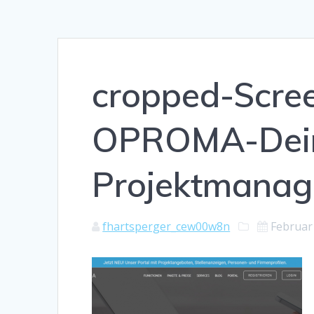
cropped-Scre
OPROMA-Dein
Projektmanag
fhartsperger_cew00w8n
Februar